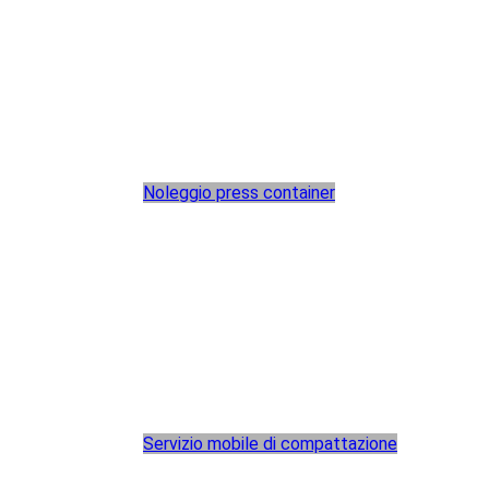
Noleggio press container
Servizio mobile di compattazione